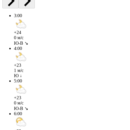
3:00
+24
0 м/с
Ю-В ↘
4:00
+23
1 м/с
Ю ↓
5:00
+23
0 м/с
Ю-В ↘
6:00