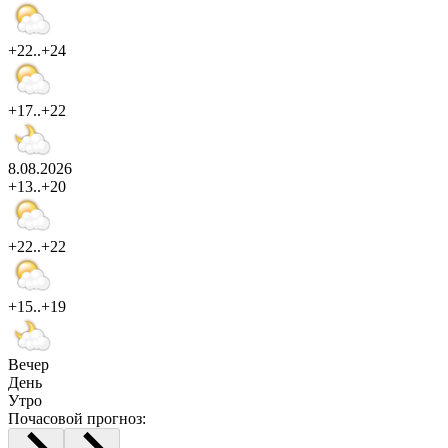
+22..+24
+17..+22
8.08.2026
+13..+20
+22..+22
+15..+19
Вечер
День
Утро
Почасовой прогноз: