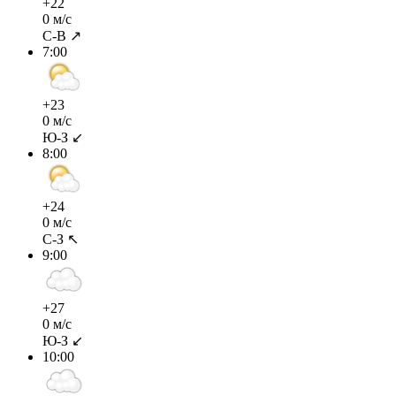
+22
0 м/с
С-В ↗
7:00
+23
0 м/с
Ю-З ↙
8:00
+24
0 м/с
С-З ↖
9:00
+27
0 м/с
Ю-З ↙
10:00